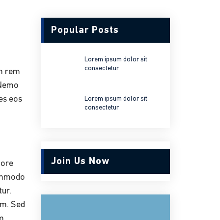
Popular Posts
Lorem ipsum dolor sit
consectetur
am rem
. Nemo
es eos
Lorem ipsum dolor sit
consectetur
Join Us Now
lore
commodo
tur.
um. Sed
em