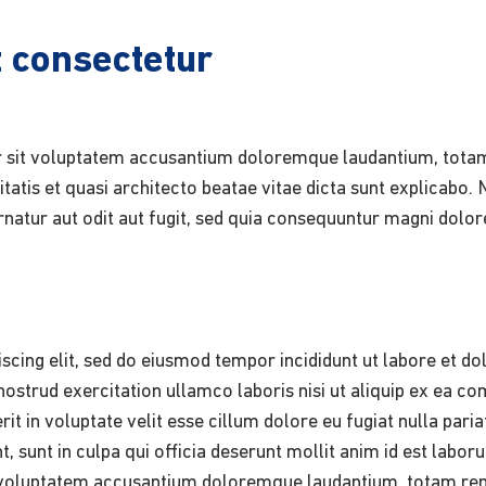
 consectetur
ror sit voluptatem accusantium doloremque laudantium, tot
itatis et quasi architecto beatae vitae dicta sunt explicabo
natur aut odit aut fugit, sed quia consequuntur magni dolor
scing elit, sed do eiusmod tempor incididunt ut labore et do
ostrud exercitation ullamco laboris nisi ut aliquip ex ea 
it in voluptate velit esse cillum dolore eu fugiat nulla paria
, sunt in culpa qui officia deserunt mollit anim id est labor
sit voluptatem accusantium doloremque laudantium, totam r