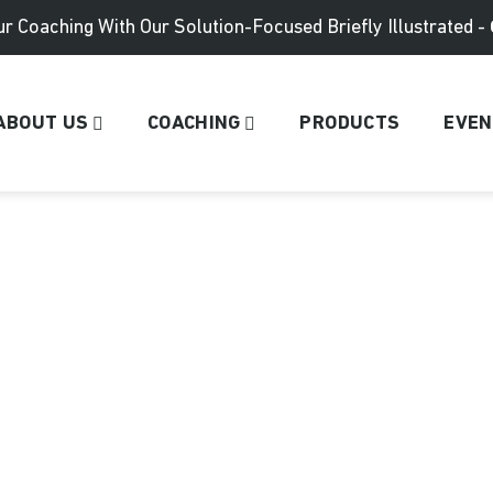
r Coaching With Our Solution-Focused Briefly Illustrated -
ABOUT US
COACHING
PRODUCTS
EVE
News
Home
News