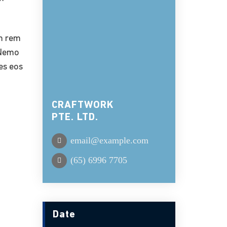
am rem
. Nemo
es eos
CRAFTWORK
PTE. LTD.
email@example.com
(65) 6996 7705
Date