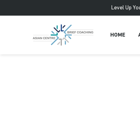
Skip
Level Up You
to
content
HOME