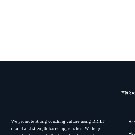
至简公众
We promote strong coaching culture using BRIEF
Ho
model and strength-based approaches. We help
Ab