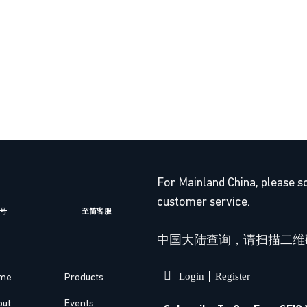
For Mainland China, please s
customer service.
号
至简客服
中国大陆查询，请扫描二维
Login
Register
me
Products
out
Events